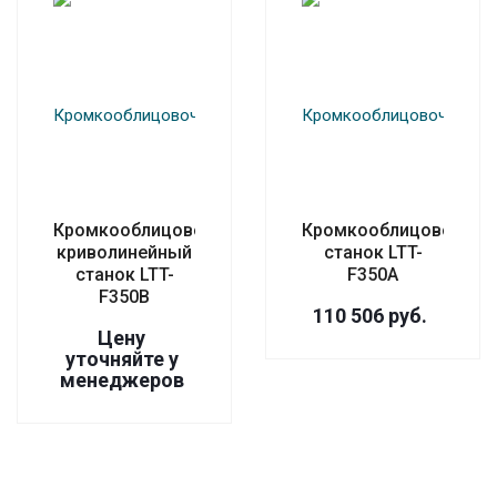
Кромкооблицовочный
Кромкооблицовочный
криволинейный
станок LTT-
станок LTT-
F350A
F350В
110 506
руб.
Цену
уточняйте у
менедже
р
ов