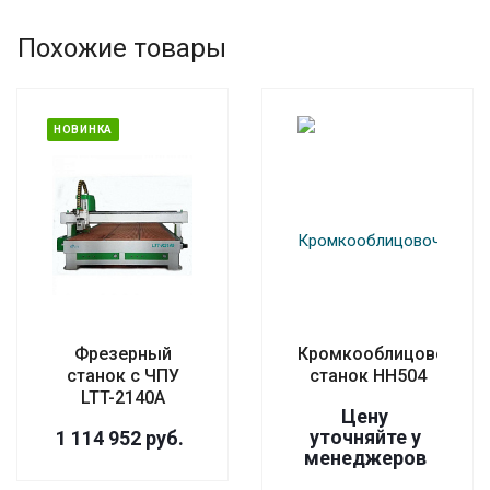
Похожие товары
НОВИНКА
Фрезерный
Кромкооблицовочный
станок с ЧПУ
станок НН504
LTT-2140A
Цену
уточняйте у
1 114 952
руб.
менедже
р
ов